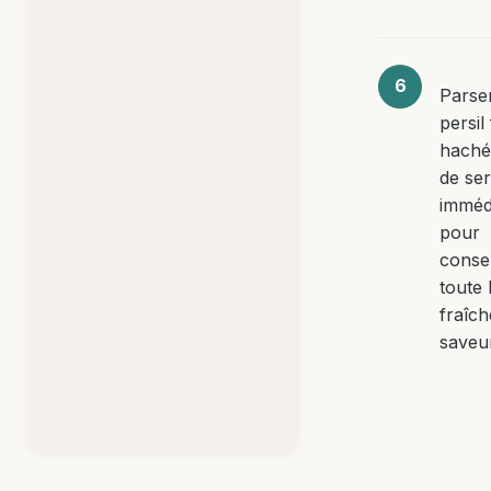
Parse
persil 
haché
de ser
imméd
pour
conse
toute 
fraîch
saveu