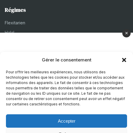
Régimes
Flexitarien
Halal
×
Casher
Végétarien
Gérer le consentement
À propos
Pour offrir les meilleures expériences, nous utilisons des
technologies telles que les cookies pour stocker et/ou accéder aux
Mentions légales
informations des appareils. Le fait de consentir à ces technologies
nous permettra de traiter des données telles que le comportement
Politique de confidentialité
de navigation ou les ID uniques sur ce site. Le fait de ne pas
consentir ou de retirer son consentement peut avoir un effet négatif
Politique de cookies
sur certaines caractéristiques et fonctions.
Accepter
© 2026 Recettes Sans
|
Realise par
Nature Digitale