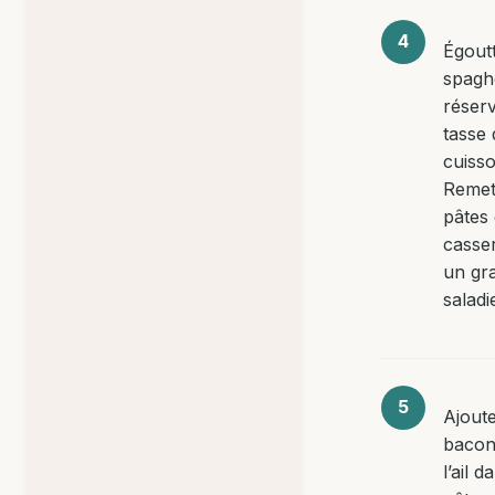
Égoutt
spaghe
réser
tasse 
cuisso
Remet
pâtes 
casse
un gr
saladi
Ajoute
bacon
l’ail d