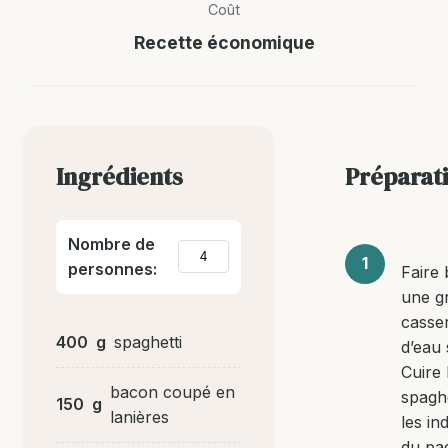
Coût
Recette économique
Ingrédients
Préparat
Nombre de
personnes:
Faire b
une g
casse
400
g
spaghetti
d’eau 
Cuire 
bacon coupé en
spaghe
150
g
lanières
les in
du pa