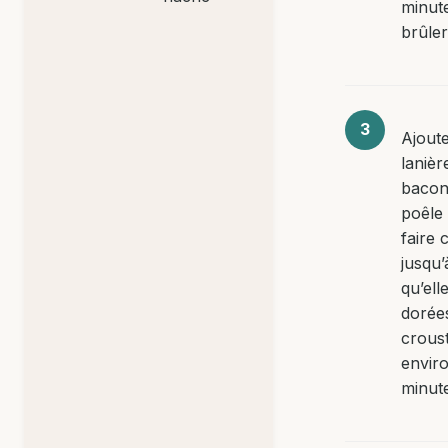
minute
brûler
Ajoute
lanièr
bacon
poêle 
faire 
jusqu’
qu’ell
dorée
croust
enviro
minut