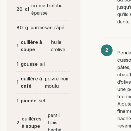
crème fraîche
jusqu’
20
cl
épaisse
qu’ils 
dente.
80
g
parmesan râpé
cuillère à
huile
1
soupe
d'olive
Penda
cuiss
1
gousse
ail
pâtes,
chauff
cuillère à
poivre noir
d’oliv
1
café
moulu
une p
feu m
1
pincée
sel
Ajouter
finem
persil
haché 
cuillères
2
frais
reveni
à soupe
haché