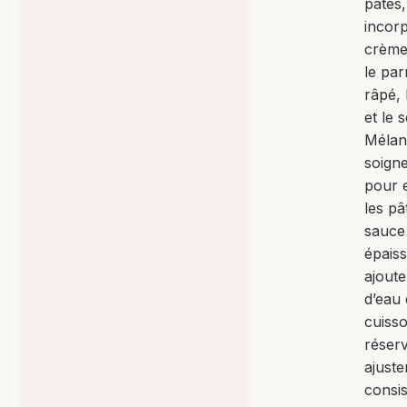
pâtes,
incorp
crème
le pa
râpé, 
et le s
Mélan
soign
pour 
les pâ
sauce 
épaiss
ajout
d’eau
cuiss
réser
ajuste
consis