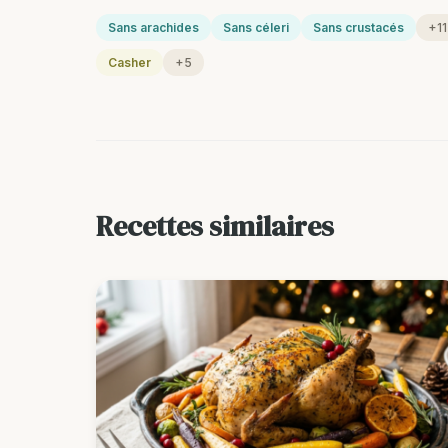
Sans arachides
Sans céleri
Sans crustacés
+11
Casher
+5
Recettes similaires