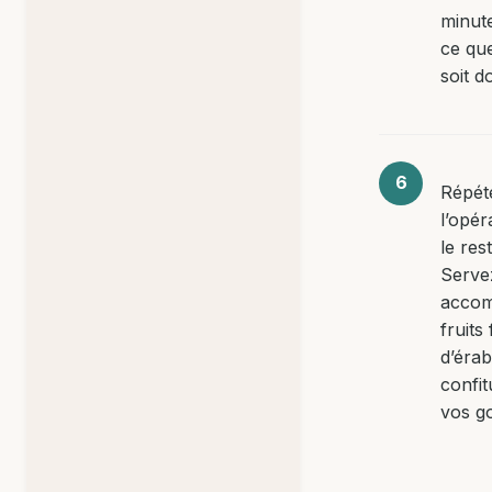
minute
ce que
soit d
Répét
l’opér
le res
Serve
accom
fruits 
d’érab
confit
vos go