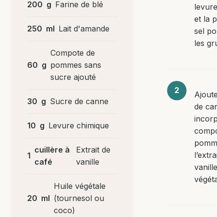
200
g
Farine de blé
levur
et la 
250
ml
Lait d'amande
sel po
les g
Compote de
60
g
pommes sans
sucre ajouté
Ajoute
30
g
Sucre de canne
de ca
incor
10
g
Levure chimique
compo
pomm
cuillère à
Extrait de
l’extra
1
café
vanille
vanille
végéta
Huile végétale
20
ml
(tournesol ou
coco)