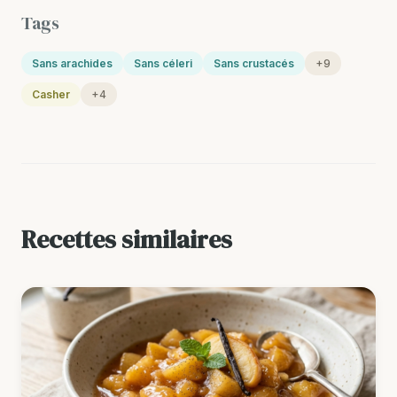
Tags
Sans arachides
Sans céleri
Sans crustacés
+9
Casher
+4
Recettes similaires