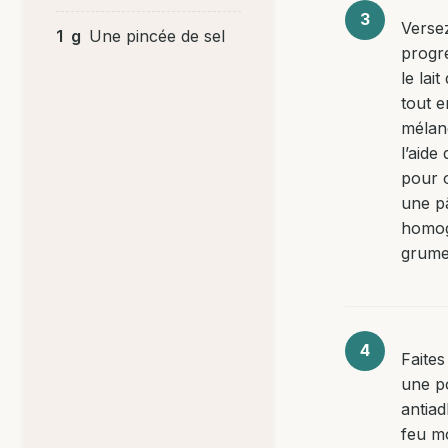
Verse
1
g
Une pincée de sel
progr
le lai
tout e
mélan
l’aide
pour 
une pâ
homog
grume
Faites
une p
antiad
feu m