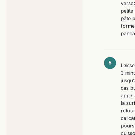
verse
petite
pâte 
forme
panca
Laisse
3 min
jusqu’
des bu
appar
la sur
retou
délica
pours
cuisso