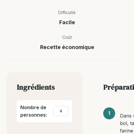
Difficulté
Facile
Coût
Recette économique
Ingrédients
Préparat
Nombre de
personnes:
Dans 
bol, t
farine