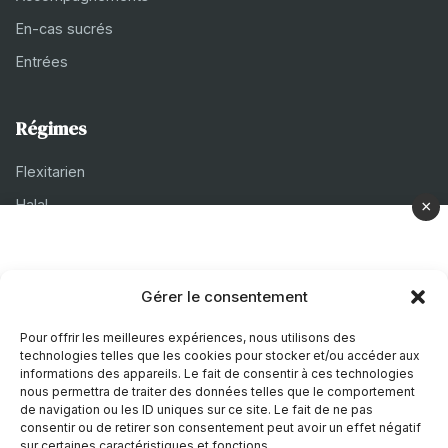
En-cas sucrés
Entrées
Régimes
Flexitarien
Halal
×
Casher
Végétarien
Gérer le consentement
À propos
Pour offrir les meilleures expériences, nous utilisons des
technologies telles que les cookies pour stocker et/ou accéder aux
Mentions légales
informations des appareils. Le fait de consentir à ces technologies
nous permettra de traiter des données telles que le comportement
Politique de confidentialité
de navigation ou les ID uniques sur ce site. Le fait de ne pas
consentir ou de retirer son consentement peut avoir un effet négatif
Politique de cookies
sur certaines caractéristiques et fonctions.