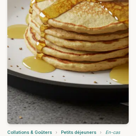
Collations & Goûters
›
Petits déjeuners
›
En-cas