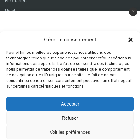
Flexitarien
Halal
×
Casher
Végétarien
Gérer le consentement
À propos
Pour offrir les meilleures expériences, nous utilisons des
technologies telles que les cookies pour stocker et/ou accéder aux
Mentions légales
informations des appareils. Le fait de consentir à ces technologies
nous permettra de traiter des données telles que le comportement
Politique de confidentialité
de navigation ou les ID uniques sur ce site. Le fait de ne pas
consentir ou de retirer son consentement peut avoir un effet négatif
Politique de cookies
sur certaines caractéristiques et fonctions.
Accepter
© 2026 Recettes Sans
|
Realise par
Nature Digitale
Refuser
Voir les préférences