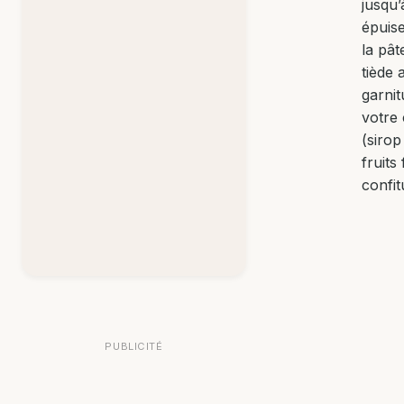
jusqu’
épuis
la pât
tiède 
garnit
votre 
(sirop
fruits 
confit
PUBLICITÉ