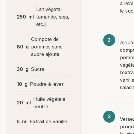
à lever
Lait végétal
le suc
250
ml
(amande, soja,
etc.)
Compote de
Ajoute
80
g
pommes sans
compo
sucre ajouté
pomme
végéta
30
g
Sucre
l’extra
vanill
10
g
Poudre à lever
saladi
Huile végétale
20
ml
neutre
Verse
5
ml
Extrait de vanille
progr
le lait