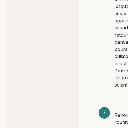
jusqu’
des bu
appar
la sur
retou
panca
pours
cuisso
minut
l’autr
jusqu’
soient
Renou
l’opér