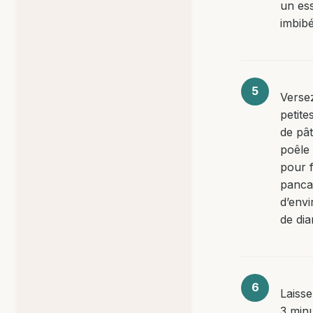
un ess
imbibé
Verse
petite
de pât
poêle
pour 
panca
d’env
de dia
Laisse
3 min