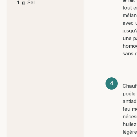
1
g
Sel
tout e
mélan
avec 
jusqu’
une p
homog
sans 
Chauf
poêle
antiad
feu mo
nécess
huilez
légèr