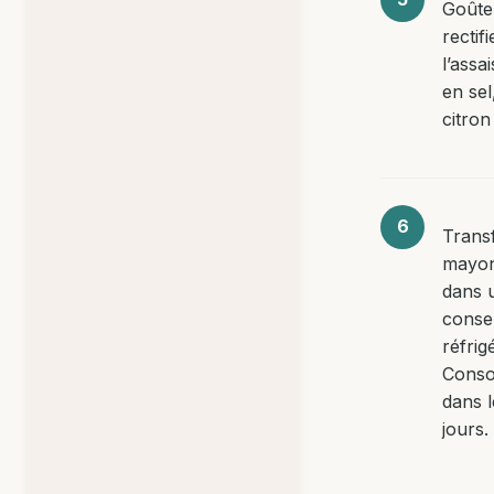
Goûte
rectifi
l’ass
en sel
citron
Trans
mayon
dans 
conse
réfrig
Cons
dans l
jours.