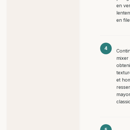
en ve
lentem
en file
Conti
mixer 
obten
textur
et ho
resse
mayon
classi