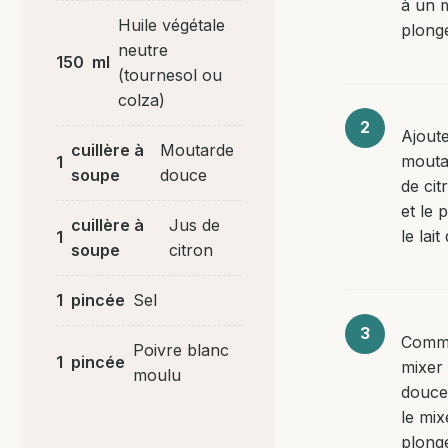
à un 
Huile végétale
plong
neutre
150
ml
(tournesol ou
colza)
Ajoute
cuillère à
Moutarde
moutar
1
soupe
douce
de cit
et le 
cuillère à
Jus de
le lait
1
soupe
citron
1
pincée
Sel
Comm
Poivre blanc
1
pincée
mixer
moulu
douce
le mix
plong