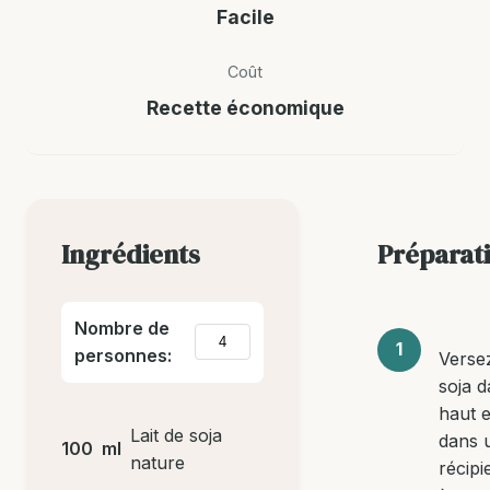
Facile
Coût
Recette économique
Ingrédients
Préparat
Nombre de
personnes:
Versez
soja d
haut e
Lait de soja
dans 
100
ml
nature
récipi