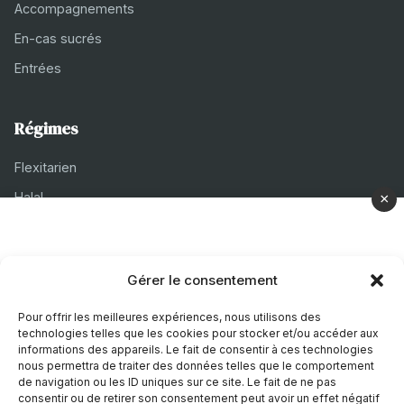
Accompagnements
En-cas sucrés
Entrées
Régimes
Flexitarien
Halal
×
Casher
Végétarien
Gérer le consentement
À propos
Pour offrir les meilleures expériences, nous utilisons des
technologies telles que les cookies pour stocker et/ou accéder aux
Mentions légales
informations des appareils. Le fait de consentir à ces technologies
nous permettra de traiter des données telles que le comportement
Politique de confidentialité
de navigation ou les ID uniques sur ce site. Le fait de ne pas
consentir ou de retirer son consentement peut avoir un effet négatif