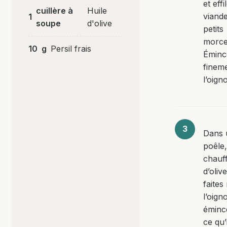
et eff
cuillère à
Huile
viand
1
soupe
d'olive
petits
morce
10
g
Persil frais
Éminc
finem
l’oign
Dans 
poêle,
chauff
d’oliv
faites
l’oign
éminc
ce qu’i