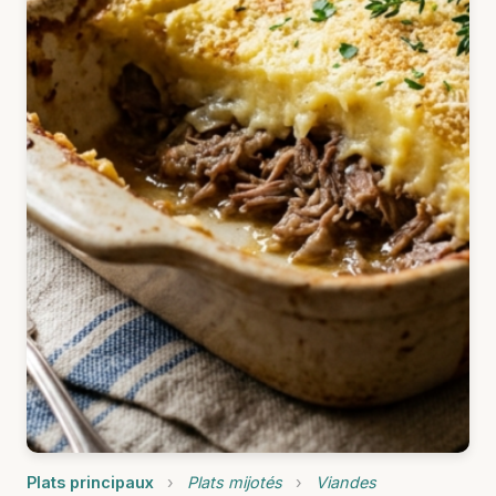
Plats principaux
›
Plats mijotés
›
Viandes