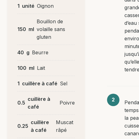
1
unité
Oignon
grand
casse
Bouillon de
d’eau 
150
ml
volaille sans
penda
gluten
envir
minut
40
g
Beurre
jusqu’
qu’ell
100
ml
Lait
tendre
1
cuillère à café
Sel
cuillère à
Penda
0.5
Poivre
café
temps,
la pe
cuillère
Muscat
cuisse
0.25
à café
râpé
canard