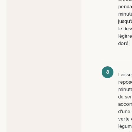
penda
minut
jusqu’
le des
légèr
doré.
Laiss
repos
minut
de ser
acco
d’une 
verte
légum