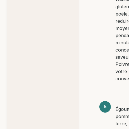
gluten
poêle,
réduir
moye
penda
minut
conce
saveu
Poivr
votre
conve
Égoutt
pomm
terre,