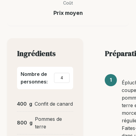
Coût
Prix moyen
Ingrédients
Préparat
Nombre de
personnes:
Épluc
coupe
pomm
400
g
Confit de canard
terre 
morc
Pommes de
réguli
800
g
terre
Faites
dans 