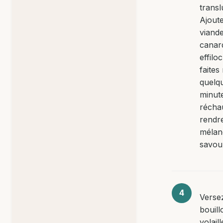
transl
Ajoute
viand
canar
effilo
faites
quelq
minut
réchau
rendre
mélan
savou
Versez
bouill
volail