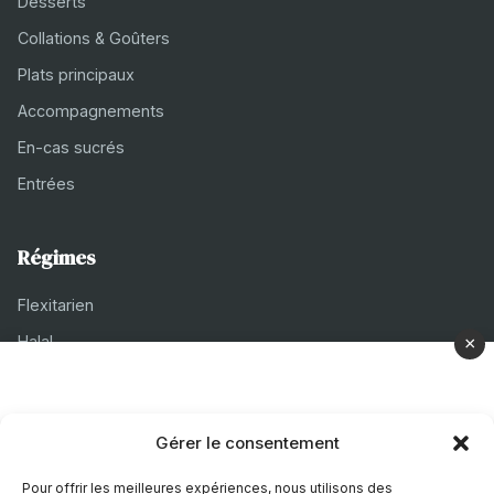
Desserts
Collations & Goûters
Plats principaux
Accompagnements
En-cas sucrés
Entrées
Régimes
Flexitarien
Halal
×
Casher
Végétarien
Gérer le consentement
À propos
Pour offrir les meilleures expériences, nous utilisons des