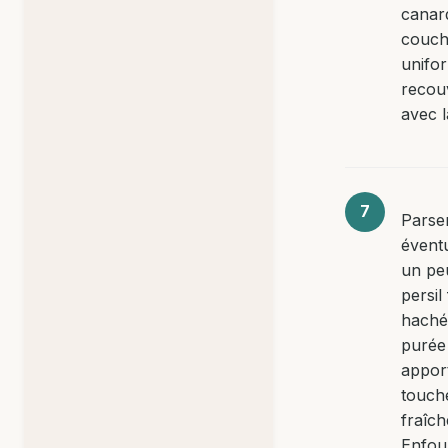
canar
couc
unifo
recou
avec l
Pars
évent
un pe
persil 
haché
purée
appor
touch
fraîch
Enfou