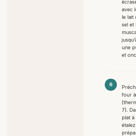
écras
avec l
le lait
sel et 
musca
jusqu’
une pu
et on
Préch
four 
(ther
7). D
plat à
étalez
prépa