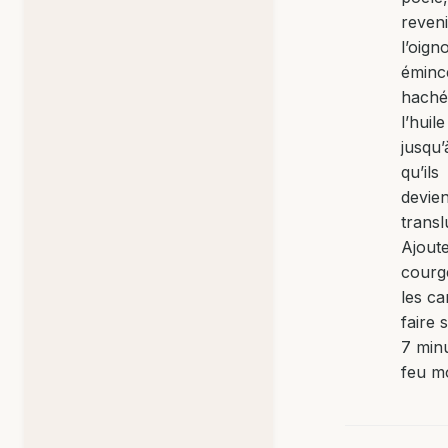
reveni
l’oign
émincé
haché
l’huile
jusqu’
qu’ils
devie
transl
Ajoute
courge
les ca
faire 
7 min
feu m