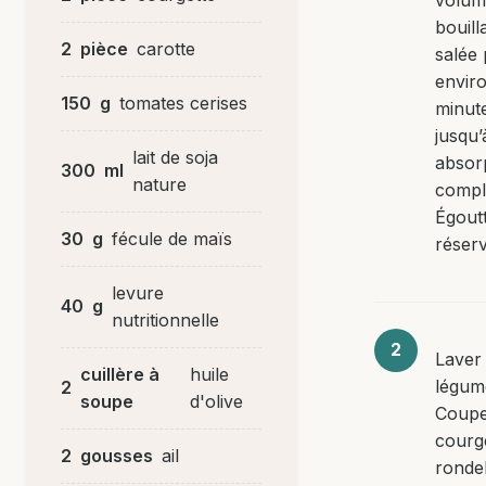
bouill
2
pièce
carotte
salée
envir
150
g
tomates cerises
minut
jusqu’
lait de soja
absor
300
ml
nature
compl
Égoutt
30
g
fécule de maïs
réserv
levure
40
g
nutritionnelle
Laver 
cuillère à
huile
légum
2
soupe
d'olive
Coupe
courg
2
gousses
ail
rondel