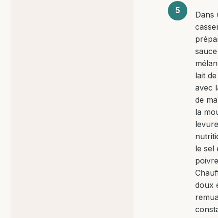
Dans 
casser
prépar
sauce
mélan
lait de
avec l
de maï
la mou
levur
nutrit
le sel 
poivre
Chauf
doux 
remua
const