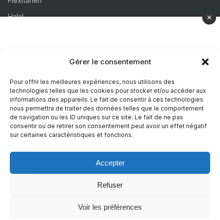
Flexitarien
Halal
×
Casher
Végétarien
Gérer le consentement
À propos
Pour offrir les meilleures expériences, nous utilisons des
technologies telles que les cookies pour stocker et/ou accéder aux
Mentions légales
informations des appareils. Le fait de consentir à ces technologies
nous permettra de traiter des données telles que le comportement
Politique de confidentialité
de navigation ou les ID uniques sur ce site. Le fait de ne pas
consentir ou de retirer son consentement peut avoir un effet négatif
Politique de cookies
sur certaines caractéristiques et fonctions.
Accepter
© 2026 Recettes Sans
|
Realise par
Nature Digitale
Refuser
Voir les préférences