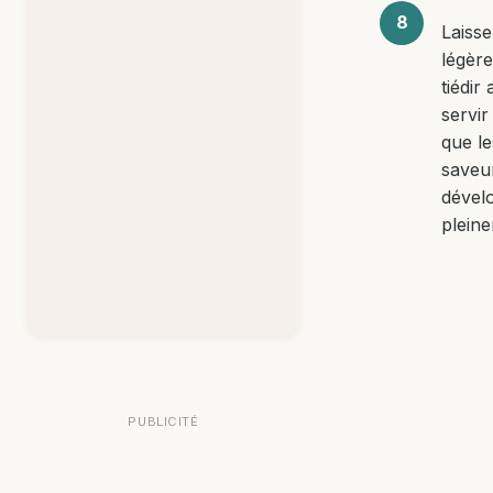
Laisse
légèr
tiédir
servir
que le
saveu
dével
plein
PUBLICITÉ