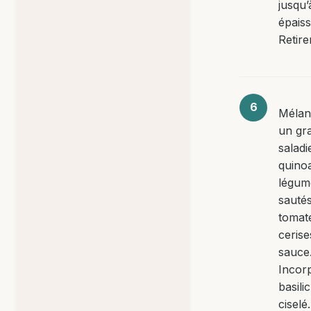
jusqu’
épaiss
Retire
Mélan
un gr
saladi
quinoa
légum
sautés
tomat
cerise
sauce
Incor
basilic
ciselé.