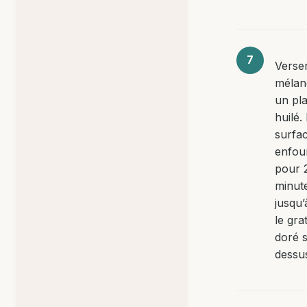
Verser
mélan
un pla
huilé. 
surfac
enfou
pour 
minut
jusqu’
le grat
doré s
dessu