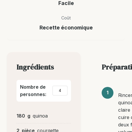
Facile
Coût
Recette économique
Ingrédients
Préparat
Nombre de
personnes:
Rincer
quinoa
claire
180
g
quinoa
cuire
deux 
2
pièce
courgette
volum