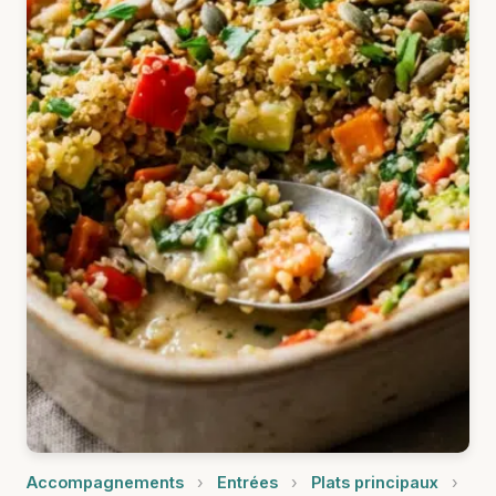
Accompagnements
›
Entrées
›
Plats principaux
›