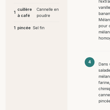
l’extra
vanille
cuillère
Cannelle en
1
banan
à café
poudre
Mélan
pour 
1
pincée
Sel fin
mélan
homo
Dans 
saladi
mélan
farine
chimiq
cannel
pincée