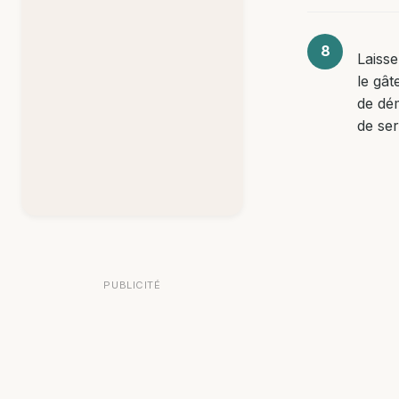
Laisse
le gât
de dé
de ser
PUBLICITÉ