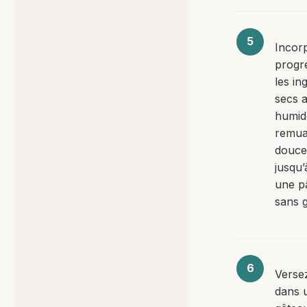
Incor
progr
les in
secs 
humid
remua
douc
jusqu’
une pâ
sans 
Versez
dans 