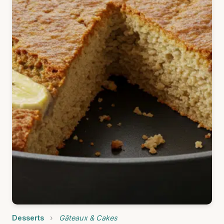
Desserts
›
Gâteaux & Cakes