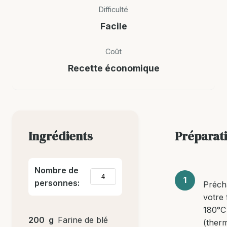
Difficulté
Facile
Coût
Recette économique
Ingrédients
Préparat
Nombre de
personnes:
Préch
votre 
180°C
200
g
Farine de blé
(therm