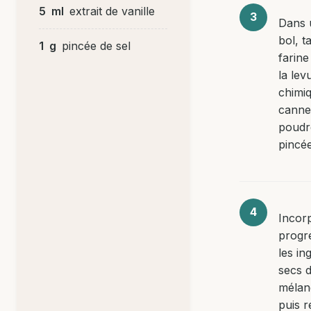
5
ml
extrait de vanille
Dans 
bol, t
1
g
pincée de sel
farine
la lev
chimiq
canne
poudre
pincée
Incor
progr
les in
secs d
mélang
puis 