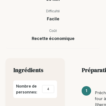
Difficulté
Facile
Coût
Recette économique
Ingrédients
Préparat
Nombre de
personnes:
Préch
four 
(therm