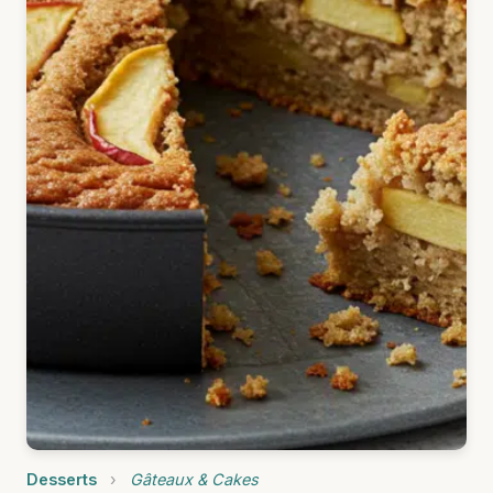
Desserts
›
Gâteaux & Cakes