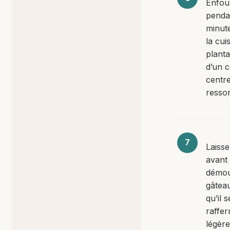
Enfou
penda
minute
la cui
planta
d’un 
centre
ressor
Laisse
avant
démou
gâtea
qu’il s
raffer
légèr