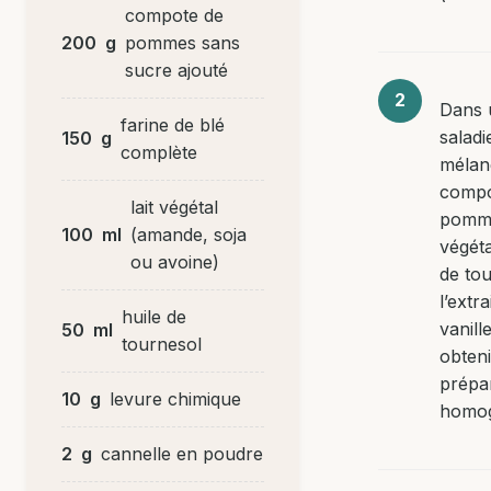
compote de
200
g
pommes sans
sucre ajouté
Dans 
farine de blé
saladi
150
g
complète
mélan
compo
lait végétal
pommes
100
ml
(amande, soja
végéta
ou avoine)
de tou
l’extra
huile de
vanill
50
ml
tournesol
obten
prépa
10
g
levure chimique
homo
2
g
cannelle en poudre