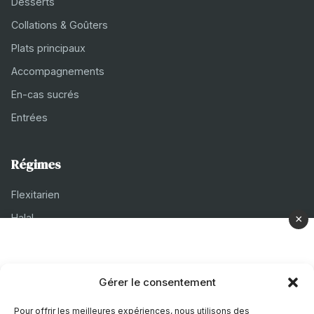
Desserts
Collations & Goûters
Plats principaux
Accompagnements
En-cas sucrés
Entrées
Régimes
Flexitarien
Halal
×
Casher
Végétarien
Gérer le consentement
À propos
Pour offrir les meilleures expériences, nous utilisons des