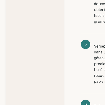
douce
obten
lisse 
grume
Versez
dans 
gâtea
préal
huilé 
recou
papier