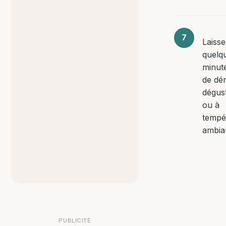
Laisse
quelq
minut
de dé
dégust
ou à
tempé
ambia
PUBLICITÉ