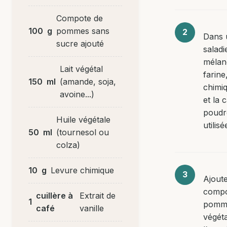
Compote de
100
g
pommes sans
Dans 
sucre ajouté
saladi
mélan
Lait végétal
farine
150
ml
(amande, soja,
chimiq
avoine...)
et la 
poudr
Huile végétale
utilisé
50
ml
(tournesol ou
colza)
10
g
Levure chimique
Ajoute
compo
cuillère à
Extrait de
1
pomme
café
vanille
végéta