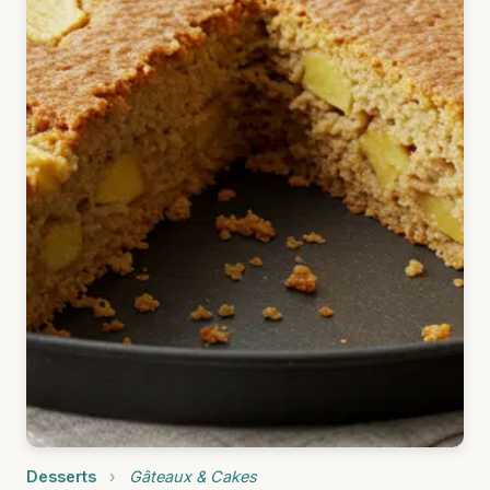
Desserts
›
Gâteaux & Cakes