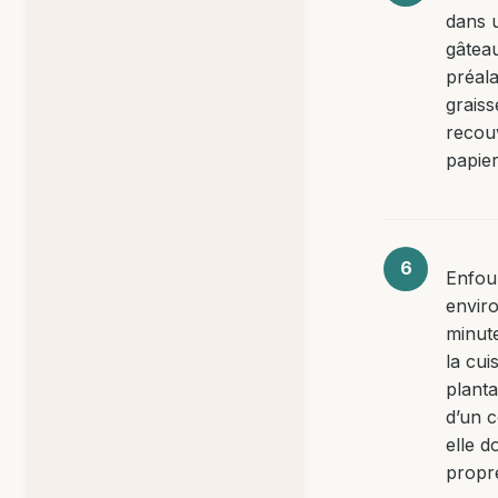
dans 
gâtea
préal
graiss
recou
papier
Enfou
envir
minute
la cui
planta
d’un c
elle do
propr