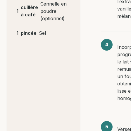
l’extra
Cannelle en
cuillère
vanill
1
poudre
à café
mélan
(optionnel)
1
pincée
Sel
Incor
progr
le lai
remua
un fou
obten
lisse e
homo
Verser