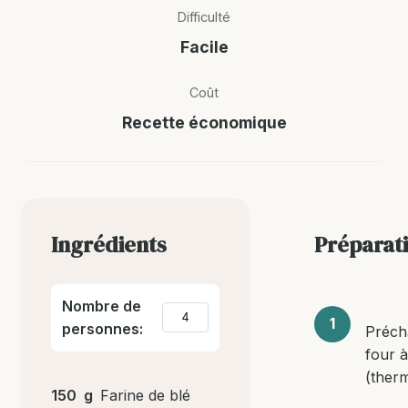
Difficulté
Facile
Coût
Recette économique
Ingrédients
Préparat
Nombre de
personnes:
Préch
four 
(therm
150
g
Farine de blé