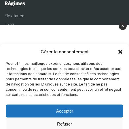
Régimes
Flexitarien
Halal
×
Casher
Végétarien
Gérer le consentement
À propos
Pour offrir les meilleures expériences, nous utilisons des
technologies telles que les cookies pour stocker et/ou accéder aux
Mentions légales
informations des appareils. Le fait de consentir à ces technologies
nous permettra de traiter des données telles que le comportement
Politique de confidentialité
de navigation ou les ID uniques sur ce site. Le fait de ne pas
consentir ou de retirer son consentement peut avoir un effet négatif
Politique de cookies
sur certaines caractéristiques et fonctions.
Accepter
© 2026 Recettes Sans
|
Realise par
Nature Digitale
Refuser