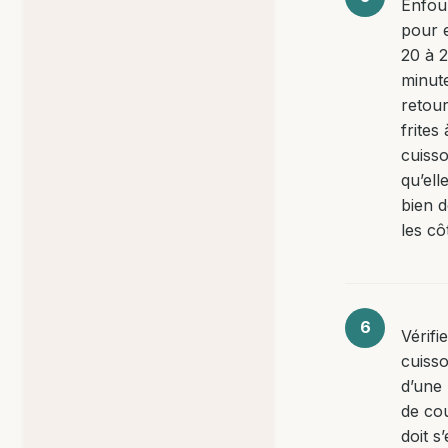
Enfou
pour 
20 à 
minut
retour
frites
cuiss
qu’ell
bien d
les cô
Vérifie
cuisso
d’une 
de co
doit s