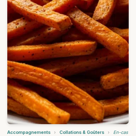
Accompagnements
›
Collations & Goûters
›
En-cas