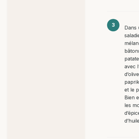
Dans 
saladi
mélan
bâton
patat
avec l
d’olive
paprik
et le 
Bien 
les m
d’épic
d’huile