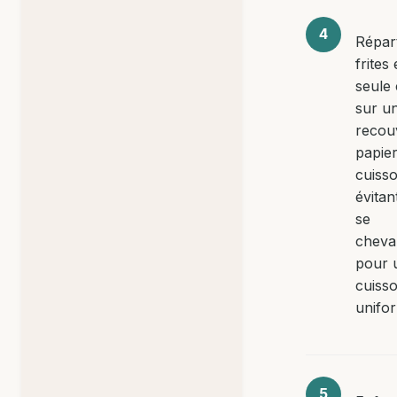
Répart
frites
seule
sur u
recou
papie
cuiss
évitan
se
cheva
pour 
cuiss
unifo