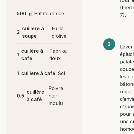
(ther
500
g
Patate douce
7).
cuillère à
Huile
2
soupe
d'olive
Laver 
cuillère à
Paprika
épluch
1
café
doux
patat
douce
1
cuillère à café
Sel
les c
bâton
Poivre
réguli
cuillère
0.5
noir
d’env
à café
moulu
d’épai
pour 
une c
homo