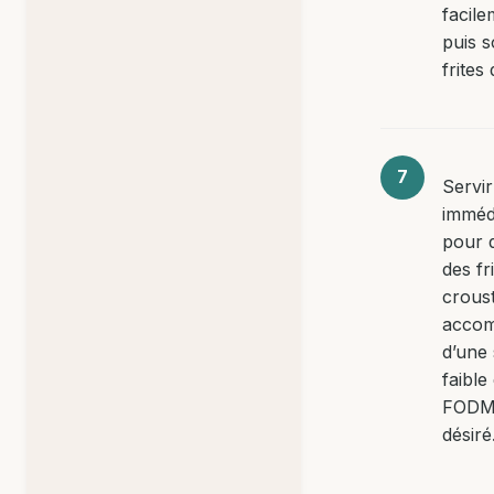
facile
puis s
frites
Servir
imméd
pour 
des fr
croust
acco
d’une
faible
FODM
désiré