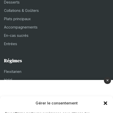
Desserts
Collations & Goûters
Plats principaux
Accompagnements
En-cas sucrés
Entrées
Régimes
Flexitarien
Halal
×
Casher
Végétarien
Gérer le consentement