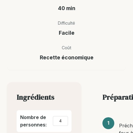
40 min
Difficulté
Facile
Coût
Recette économique
Ingrédients
Préparat
Nombre de
personnes:
Préch
four 