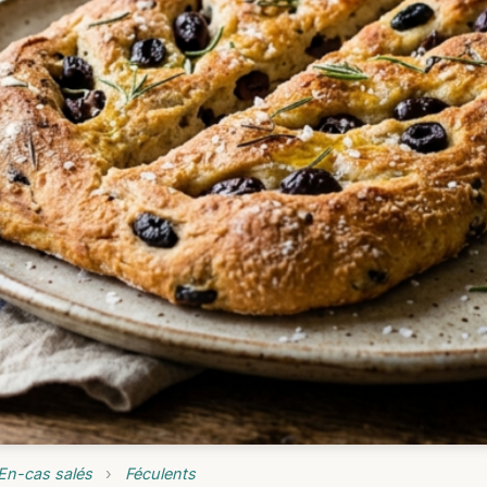
En-cas salés
›
Féculents