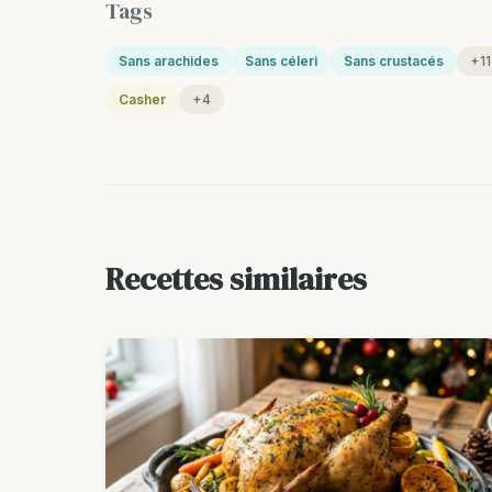
Tags
Sans arachides
Sans céleri
Sans crustacés
+11
Casher
+4
Recettes similaires