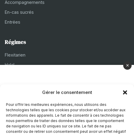
Accompagnements
En-cas sucrés
Entrées
Régimes
Flexitarien
Halal
×
Casher
Végétarien
Gérer le consentement
À propos
Pour offrir les meilleures expériences, nous utilisons des
technologies telles que les cookies pour stocker et/ou accéder aux
Mentions légales
informations des appareils. Le fait de consentir à ces technologies
nous permettra de traiter des données telles que le comportement
Politique de confidentialité
de navigation ou les ID uniques sur ce site. Le fait de ne pas
consentir ou de retirer son consentement peut avoir un effet négatif
Politique de cookies