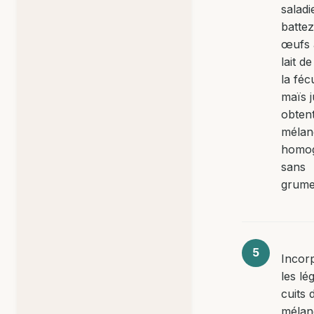
saladi
battez
œufs 
lait de
la féc
maïs j
obtent
mélan
homog
sans
grume
Incor
les l
cuits 
mélan