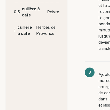
et fait
cuillère à
reveni
0.5
Poivre
café
l’oign
penda
cuillère
Herbes de
minut
1
à café
Provence
jusqu’
devie
transl
Ajoute
morce
courge
de car
dans l
et lai