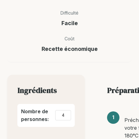
Difficulté
Facile
Coût
Recette économique
Ingrédients
Préparat
Nombre de
personnes:
Préch
votre 
180°C 