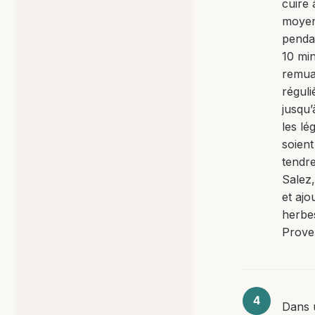
cuire 
moye
penda
10 mi
remua
régul
jusqu’
les l
soient
tendre
Salez,
et ajo
herbe
Prove
Dans 