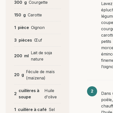
300
g
Courgette
Lavez
épluc
150
g
Carotte
légum
coupe
1
pièce
Oignon
courge
carott
3
pièces
Œuf
petits
morce
Lait de soja
éminc
200
ml
nature
finem
l’oign
Fécule de maïs
20
g
(maïzena)
cuillères à
Huile
Dans 
2
soupe
d'olive
poêle,
chauf
1
cuillère à café
Sel
l’huile