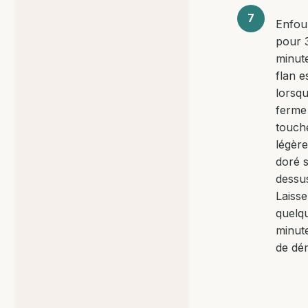
Enfou
pour 
minute
flan e
lorsqu’
ferme
touch
légèr
doré s
dessu
Laisse
quelq
minut
de dé