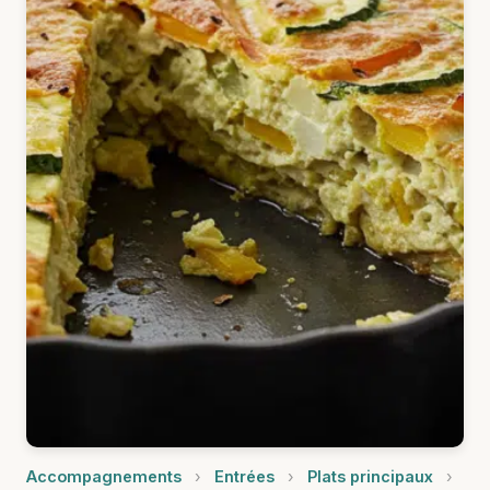
Accompagnements
›
Entrées
›
Plats principaux
›