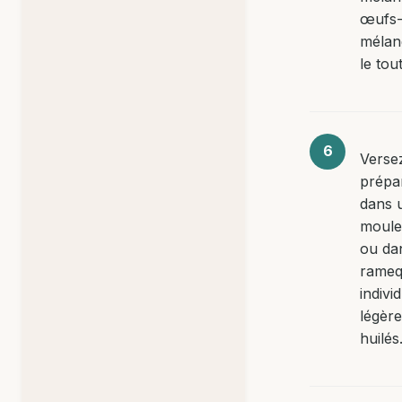
œufs-l
mélan
le tout
Versez
prépa
dans 
moule
ou da
rameq
indivi
légèr
huilés