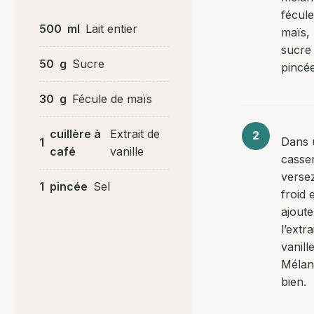
fécule
500
ml
Lait entier
maïs, 
sucre 
50
g
Sucre
pincée
30
g
Fécule de maïs
cuillère à
Extrait de
Dans 
1
café
vanille
casser
versez
1
pincée
Sel
froid 
ajout
l’extra
vanille
Mélan
bien.