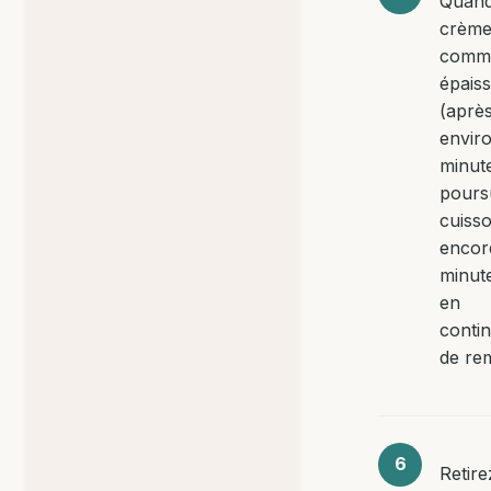
Quand
crèm
comm
épaiss
(aprè
enviro
minute
pours
cuiss
encor
minute
en
conti
de re
Retire