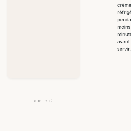
crème
réfrig
penda
moins
minut
avant
servir.
PUBLICITÉ