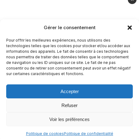
Casher
Végétarien
Gérer le consentement
À propos
Pour offrir les meilleures expériences, nous utilisons des
technologies telles que les cookies pour stocker et/ou accéder aux
Mentions légales
informations des appareils. Le fait de consentir à ces technologies
nous permettra de traiter des données telles que le comportement
Politique de confidentialité
de navigation ou les ID uniques sur ce site. Le fait de ne pas
consentir ou de retirer son consentement peut avoir un effet négatif
Politique de cookies
sur certaines caractéristiques et fonctions.
Accepter
© 2026 Recettes Sans
|
Realise par
Nature Digitale
Refuser
Voir les préférences
Politique de cookies
Politique de confidentialité