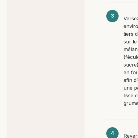
Verse
envir
tiers d
sur le
mélan
(fécul
sucre)
en fou
afin d
une p
lisse 
grume
Rever