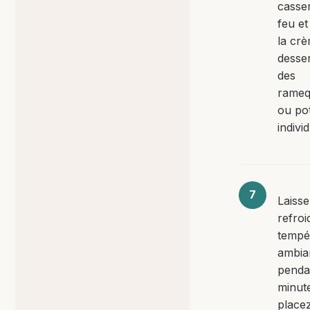
casse
feu et
la cr
desse
des
rameq
ou po
indivi
Laiss
refroi
tempé
ambia
penda
minute
placez