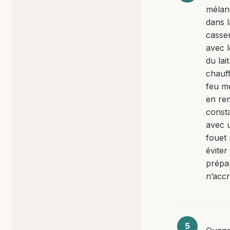
mélan
dans l
casse
avec l
du lait
chauf
feu m
en re
const
avec 
fouet
éviter
prépa
n’acc