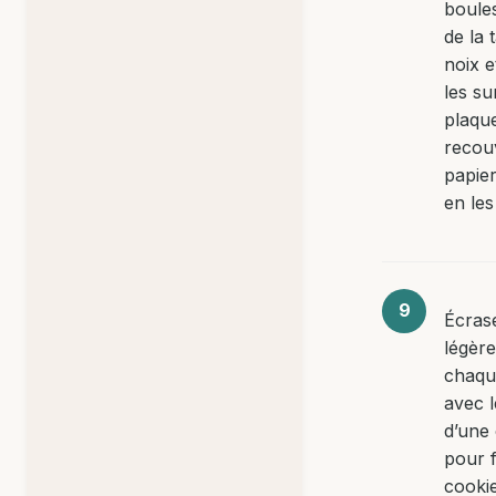
boule
de la 
noix 
les su
plaqu
recou
papie
en les
Écras
légèr
chaqu
avec l
d’une 
pour 
cookie