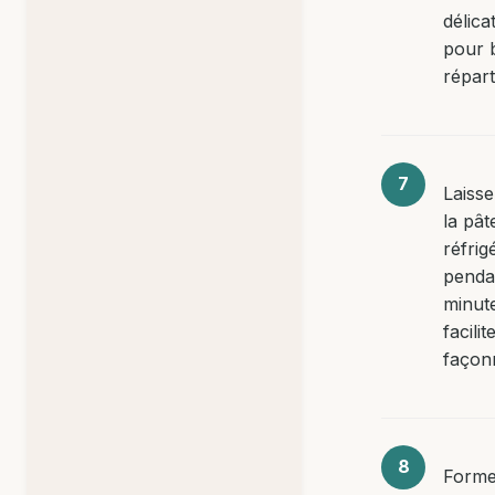
délic
pour b
réparti
Laiss
la pât
réfrig
penda
minut
facilit
façon
Forme