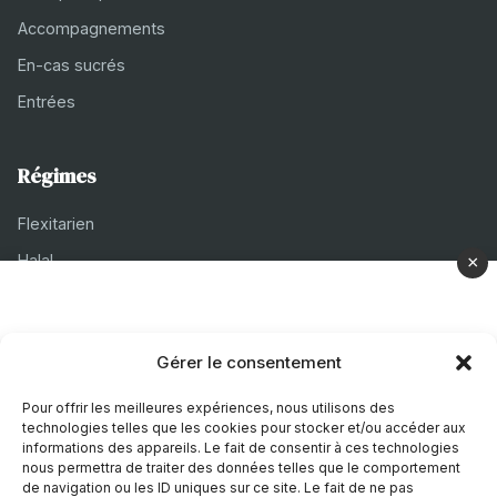
Accompagnements
En-cas sucrés
Entrées
Régimes
Flexitarien
Halal
×
Casher
Végétarien
Gérer le consentement
À propos
Pour offrir les meilleures expériences, nous utilisons des
technologies telles que les cookies pour stocker et/ou accéder aux
Mentions légales
informations des appareils. Le fait de consentir à ces technologies
nous permettra de traiter des données telles que le comportement
Politique de confidentialité
de navigation ou les ID uniques sur ce site. Le fait de ne pas