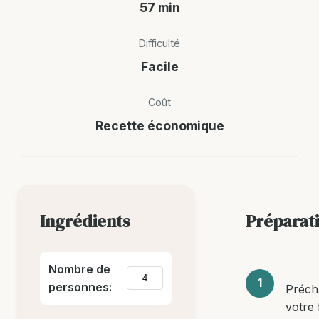
57 min
Difficulté
Facile
Coût
Recette économique
Ingrédients
Préparat
Nombre de
personnes:
Préch
votre 