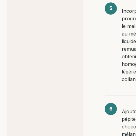
Incor
progr
le mé
au mé
liquid
remua
obten
homog
légèr
collan
Ajoute
pépite
chocol
mélan