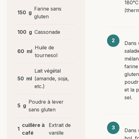
180°C
Farine sans
(therm
150
g
gluten
100
g
Cassonade
Dans 
Huile de
saladi
60
ml
tournesol
mélan
farine
Lait végétal
gluten
50
ml
(amande, soja,
poudr
etc.)
et la 
sel.
Poudre à lever
5
g
sans gluten
cuillère à
Extrait de
1
Dans 
café
vanille
bol, f