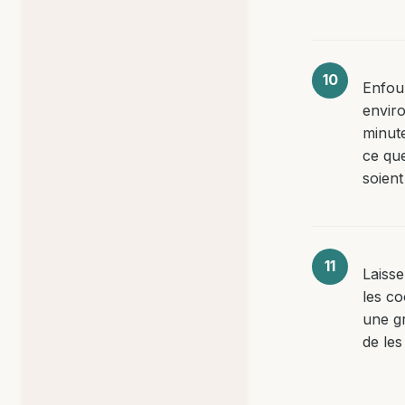
Enfou
envir
minute
ce qu
soient
Laisse
les co
une gr
de les