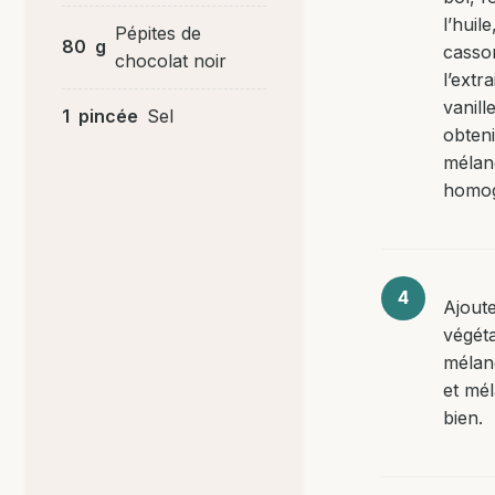
l’huile
Pépites de
80
g
casso
chocolat noir
l’extra
vanill
1
pincée
Sel
obten
mélan
homo
Ajoute
végéta
mélang
et mé
bien.