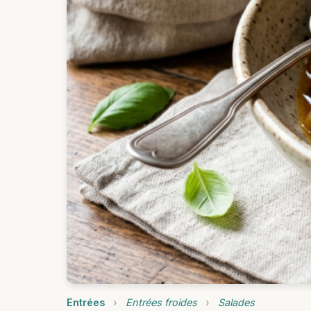
Entrées
›
Entrées froides
›
Salades