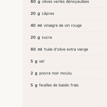
80
g
olives vertes dénoyautées
20
g
câpres
40
ml
vinaigre de vin rouge
20
g
sucre
60
ml
huile d'olive extra vierge
5
g
sel
2
g
poivre noir moulu
5
g
feuilles de basilic frais