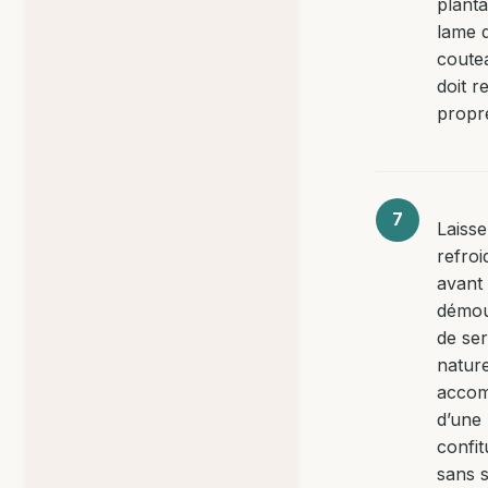
planta
lame 
coutea
doit r
propr
Laiss
refroi
avant
démou
de ser
natur
acco
d’une
confit
sans 