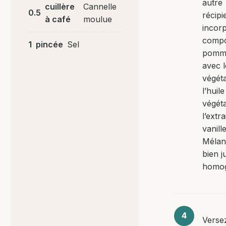
autre
cuillère
Cannelle
0.5
récipi
à café
moulue
incor
compo
1
pincée
Sel
pomm
avec le
végéta
l’huile
végéta
l’extra
vanille
Mélan
bien j
homog
Verse