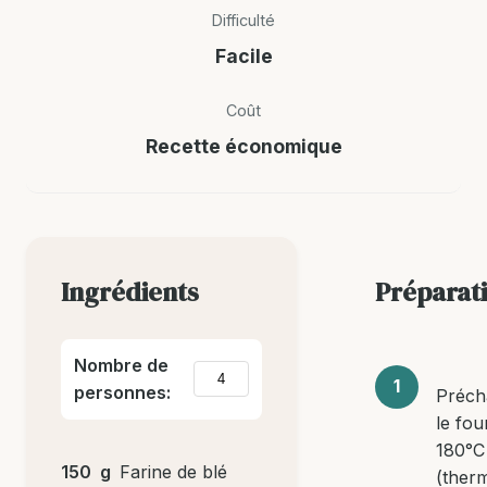
Difficulté
Facile
Coût
Recette économique
Ingrédients
Préparat
Nombre de
personnes:
Préch
le fou
180°C
150
g
Farine de blé
(ther