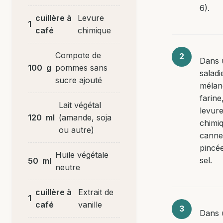
6).
cuillère à
Levure
1
café
chimique
Compote de
Dans 
100
g
pommes sans
saladi
sucre ajouté
mélan
farine,
Lait végétal
levur
120
ml
(amande, soja
chimiq
ou autre)
cannel
pincé
Huile végétale
sel.
50
ml
neutre
cuillère à
Extrait de
1
café
vanille
Dans 