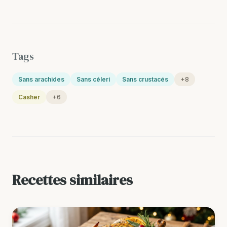
Tags
Sans arachides
Sans céleri
Sans crustacés
+8
Casher
+6
Recettes similaires