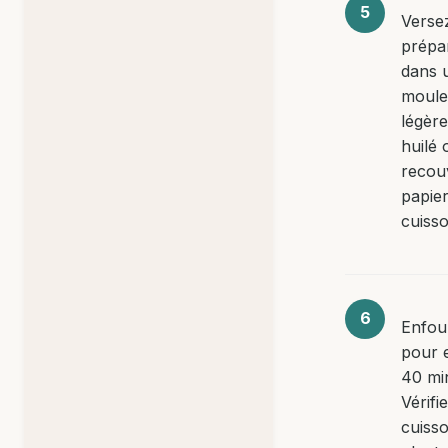
Versez
prépa
dans 
moule
légèr
huilé 
recou
papie
cuisso
Enfou
pour 
40 mi
Vérifi
cuiss