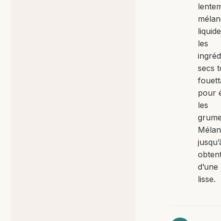
lentem
mélan
liquid
les
ingréd
secs t
fouett
pour é
les
grume
Mélan
jusqu’
obten
d’une
lisse.