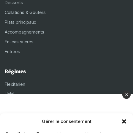
Desserts
Collations & Goûters
Plats principaux
Accompagnements
En-cas sucrés
Entrées
Régimes
Flexitarien
Halal
×
Casher
Végétarien
Gérer le consentement