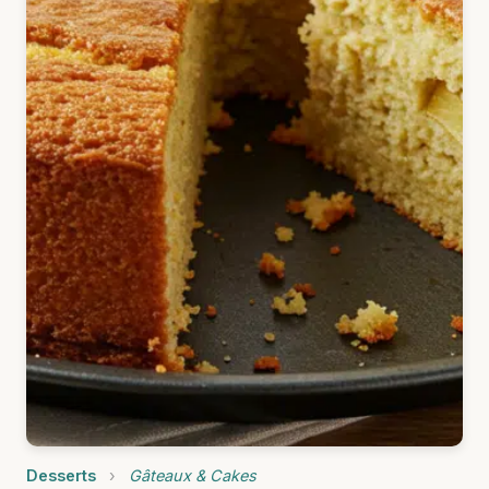
Desserts
›
Gâteaux & Cakes