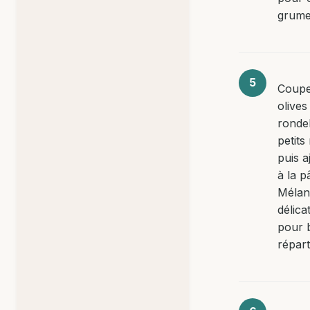
grume
Coupe
olives
ronde
petit
puis a
à la p
Mélan
délic
pour b
réparti