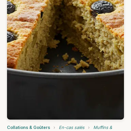
Collations & Goûters
›
En-cas salés
›
Muffins &