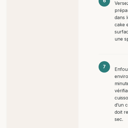
Versez
prépa
dans 
cake e
surfa
une sp
Enfou
envir
minut
vérifia
cuisso
d’un 
doit r
sec.