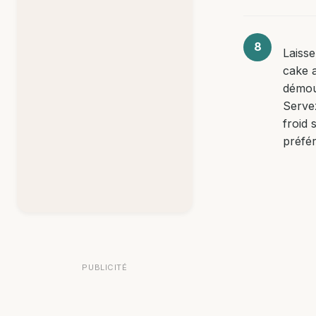
Laissez
cake a
démou
Serve
froid 
préfé
PUBLICITÉ