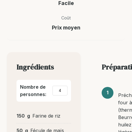
Facile
Coût
Prix moyen
Ingrédients
Préparat
Nombre de
personnes:
Préch
four 
(therm
150
g
Farine de riz
Beurr
huilez
50
g
Fécule de maïs
légèr