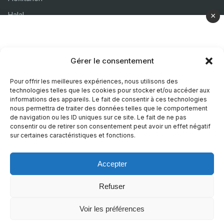
Halal
×
Casher
Végétarien
Gérer le consentement
À propos
Pour offrir les meilleures expériences, nous utilisons des
technologies telles que les cookies pour stocker et/ou accéder aux
Mentions légales
informations des appareils. Le fait de consentir à ces technologies
nous permettra de traiter des données telles que le comportement
Politique de confidentialité
de navigation ou les ID uniques sur ce site. Le fait de ne pas
consentir ou de retirer son consentement peut avoir un effet négatif
Politique de cookies
sur certaines caractéristiques et fonctions.
Accepter
© 2026 Recettes Sans
|
Realise par
Nature Digitale
Refuser
Voir les préférences