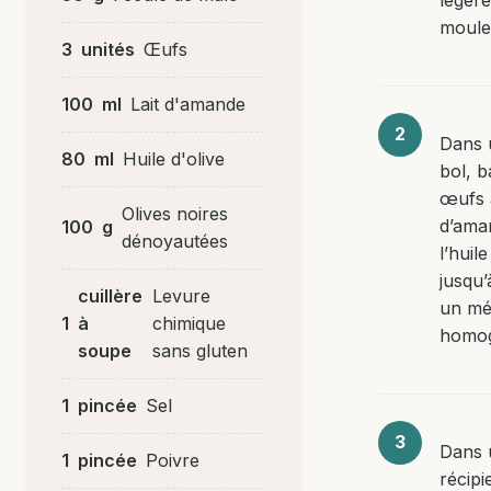
moule
3
unités
Œufs
100
ml
Lait d'amande
Dans 
80
ml
Huile d'olive
bol, b
œufs a
Olives noires
d’ama
100
g
dénoyautées
l’huile
jusqu’
cuillère
Levure
un mé
1
à
chimique
homo
soupe
sans gluten
1
pincée
Sel
Dans 
1
pincée
Poivre
récipi