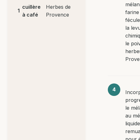
mélan
cuillère
Herbes de
1
farine 
à café
Provence
fécule
la lev
chimiq
le poi
herbe
Prove
Incor
progr
le mé
au mé
liquid
remua
pour é