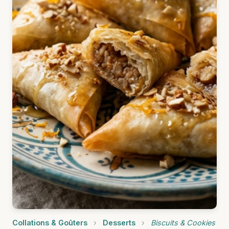
Collations & Goûters
›
Desserts
›
Biscuits & Cookies