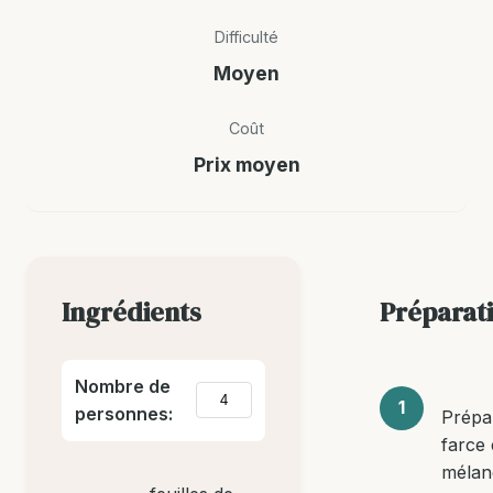
Difficulté
Moyen
Coût
Prix moyen
Ingrédients
Préparat
Nombre de
personnes:
Prépa
farce
mélan