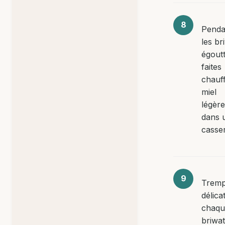
Penda
les br
égoutt
faites
chauff
miel
légèr
dans 
casser
Trem
délic
chaqu
briwa