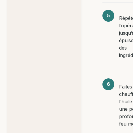
Répét
l’opér
jusqu’
épuis
des
ingréd
Faites
chauf
l’huil
une p
profo
feu m