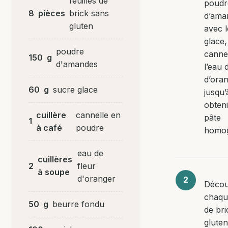
feuilles de
poudr
8
pièces
brick sans
d’ama
gluten
avec 
glace,
poudre
cannel
150
g
d'amandes
l’eau 
d’ora
60
g
sucre glace
jusqu’
obten
cuillère
cannelle en
pâte
1
à café
poudre
homo
eau de
cuillères
2
fleur
à soupe
d'oranger
Déco
chaque
50
g
beurre fondu
de bri
glute