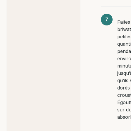
Faites 
briwa
petite
quanti
penda
enviro
minut
jusqu’
qu’ils
dorés 
croust
Égout
sur d
absor