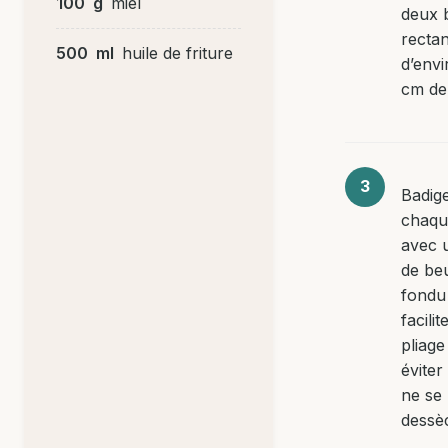
100
g
miel
deux 
rectan
500
ml
huile de friture
d’envi
cm de 
Badig
chaqu
avec 
de be
fondu
facilit
pliage
éviter
ne se
dessè