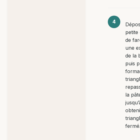
Dépos
petite
de far
une e
de la 
puis p
forma
triang
repas
la pât
jusqu’
obten
triang
fermé