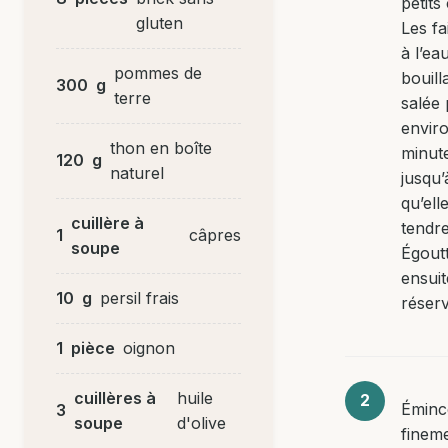
petits
gluten
Les fa
à l’ea
pommes de
bouill
300
g
terre
salée
envir
thon en boîte
minut
120
g
naturel
jusqu’
qu’ell
cuillère à
tendre
1
câpres
soupe
Égout
ensuit
10
g
persil frais
réserv
1
pièce
oignon
cuillères à
huile
Éminc
3
soupe
d'olive
finem