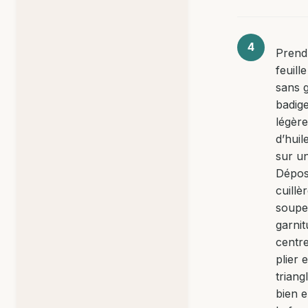
Prend
feuill
sans g
badig
légèr
d’huil
sur un
Dépos
cuillè
soupe
garnit
centre
plier 
triang
bien 