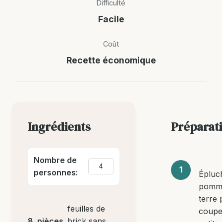
Difficulté
Facile
Coût
Recette économique
Ingrédients
Préparat
Nombre de
personnes:
Épluc
pomm
terre 
feuilles de
coupe
8
pièces
brick sans