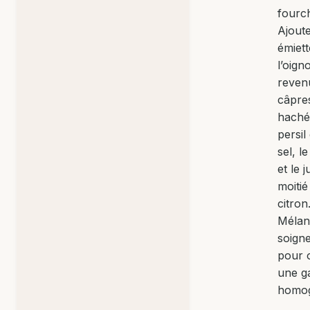
fourch
Ajoute
émiett
l’oign
revenu
câpre
haché
persil 
sel, l
et le j
moitié
citron
Mélan
soign
pour 
une g
homo