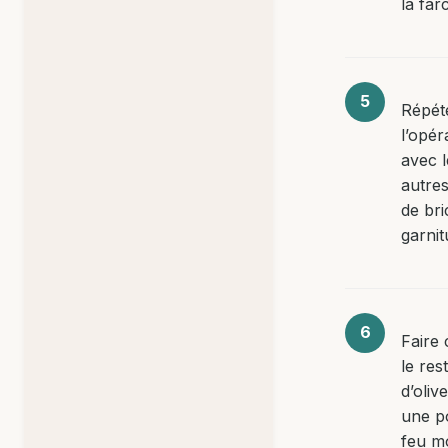
la far
Répét
l’opér
avec l
autres
de bri
garnit
Faire 
le res
d’oliv
une p
feu m