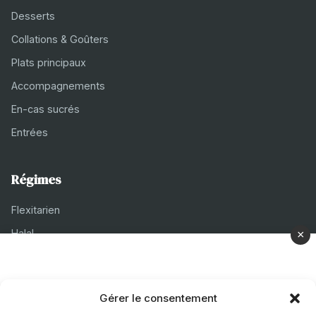
Desserts
Collations & Goûters
Plats principaux
Accompagnements
En-cas sucrés
Entrées
Régimes
Flexitarien
Halal
×
Casher
Végétarien
Gérer le consentement