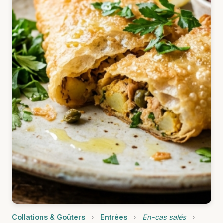
Collations & Goûters
›
Entrées
›
En-cas salés
›