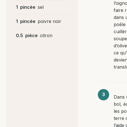
l’oign
1
pincée
sel
faire 
dans 
1
pincée
poivre noir
poêle
cuillè
0.5
pièce
citron
soupe 
d’oliv
ce qu’i
devie
transl
Dans 
bol, é
les p
terre 
l’aide