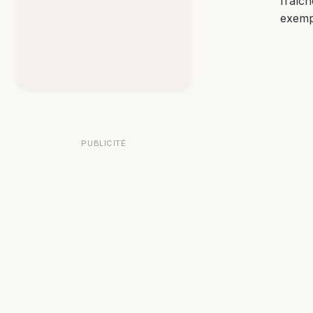
fraîch
exemp
PUBLICITÉ