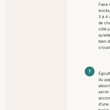
Faire 
bricks
3 à 4
de ch
côté j
qu’ell
bien d
croust
Égout
du pa
absor
servir
acco
d’une 