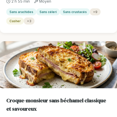
2 h 55 min
Moyen
Sans arachides
Sans céleri
Sans crustacés
+9
Casher
+3
Croque-monsieur sans béchamel classique
et savoureux