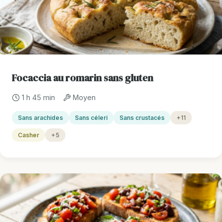
Focaccia au romarin sans gluten
1 h 45 min
Moyen
Sans arachides
Sans céleri
Sans crustacés
+11
Casher
+5