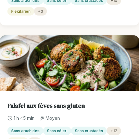
Sans arachides
Sans céleri
Sans crustacés
+10
Flexitarien
+3
Falafel aux fèves sans gluten
1 h 45 min
Moyen
Sans arachides
Sans céleri
Sans crustacés
+12