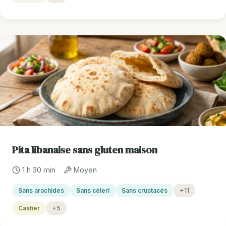
Pita libanaise sans gluten maison
1 h 30 min
Moyen
Sans arachides
Sans céleri
Sans crustacés
+11
Casher
+5