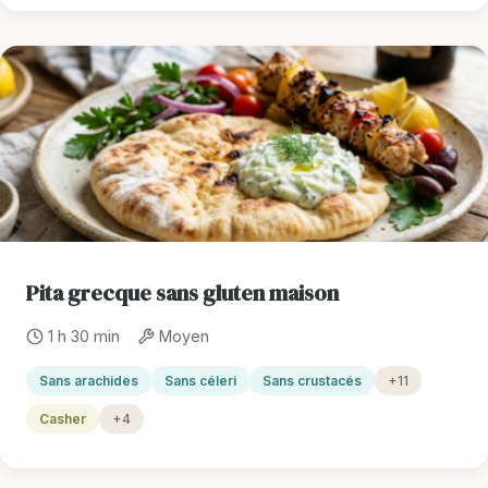
Pita grecque sans gluten maison
1 h 30 min
Moyen
Sans arachides
Sans céleri
Sans crustacés
+11
Casher
+4