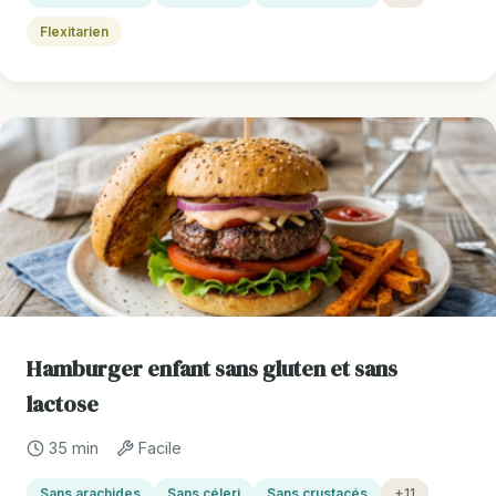
Flexitarien
Hamburger enfant sans gluten et sans
lactose
35 min
Facile
Sans arachides
Sans céleri
Sans crustacés
+11