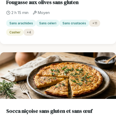
Fougasse aux olives sans gluten
2 h 15 min
Moyen
Sans arachides
Sans céleri
Sans crustacés
+11
Casher
+4
Socca niçoise sans gluten et sans œuf