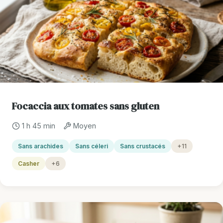
Focaccia aux tomates sans gluten
1 h 45 min
Moyen
Sans arachides
Sans céleri
Sans crustacés
+11
Casher
+6