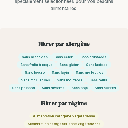
spécialement sélectionnées pour vos besoins
alimentaires.
Filtrer par allergène
Sans arachides
Sans céleri
Sans crustacés
Sans fruits à coque
Sans gluten
Sans lactose
Sans levure
Sans lupin
Sans mollécules
Sans mollusques
Sans moutarde
Sans œufs
Sans poisson
Sans sésame
Sans soja
Sans sulfites
Filtrer par régime
Alimentation cétogène végétarienne
Alimentation cétogénérienne végétarienne