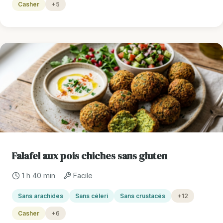
Casher
+5
Falafel aux pois chiches sans gluten
1 h 40 min
Facile
Sans arachides
Sans céleri
Sans crustacés
+12
Casher
+6