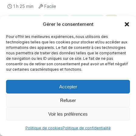
1 h 25 min
Facile
Sans arachides
Sans céleri
Sans crustacés
+12
Gérer le consentement
Casher
+6
Pour offrir les meilleures expériences, nous utilisons des
technologies telles que les cookies pour stocker et/ou accéder aux
informations des appareils. Le fait de consentir à ces technologies
nous permettra de traiter des données telles que le comportement
de navigation ou les ID uniques sur ce site. Le fait de ne pas
consentir ou de retirer son consentement peut avoir un effet négatif
sur certaines caractéristiques et fonctions.
Accepter
Refuser
Voir les préférences
Paneer Tikka Sans Gluten : Brochettes
Politique de cookies
Politique de confidentialité
Indiennes Épicées et Savoureuses