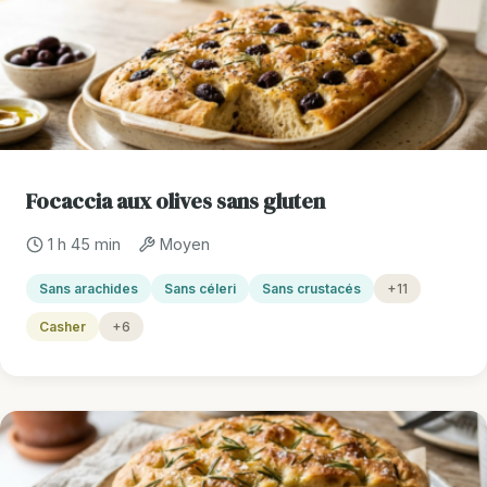
Focaccia aux olives sans gluten
1 h 45 min
Moyen
Sans arachides
Sans céleri
Sans crustacés
+11
Casher
+6