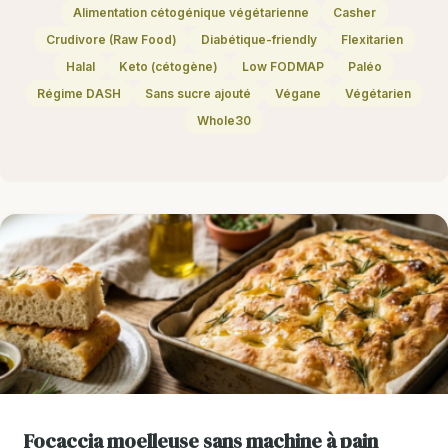
Alimentation cétogénique végétarienne
Casher
Crudivore (Raw Food)
Diabétique-friendly
Flexitarien
Halal
Keto (cétogène)
Low FODMAP
Paléo
Régime DASH
Sans sucre ajouté
Végane
Végétarien
Whole30
Focaccia moelleuse sans machine à pain