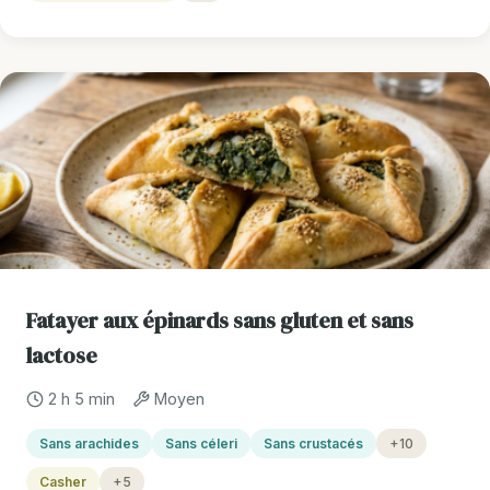
Fatayer aux épinards sans gluten et sans
lactose
2 h 5 min
Moyen
Sans arachides
Sans céleri
Sans crustacés
+10
Casher
+5