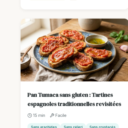
Pan Tumaca sans gluten : Tartines
espagnoles traditionnelles revisitées
15 min
Facile
Sans arachides
Sans céleri
Sans crustacés