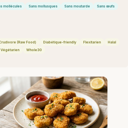
s mollécules
Sans mollusques
Sans moutarde
Sans œufs
Crudivore (Raw Food)
Diabétique-friendly
Flexitarien
Halal
Végétarien
Whole30