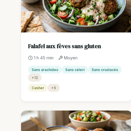
Falafel aux fèves sans gluten
1 h 45 min
Moyen
Sans arachides
Sans céleri
Sans crustacés
+12
Casher
+5