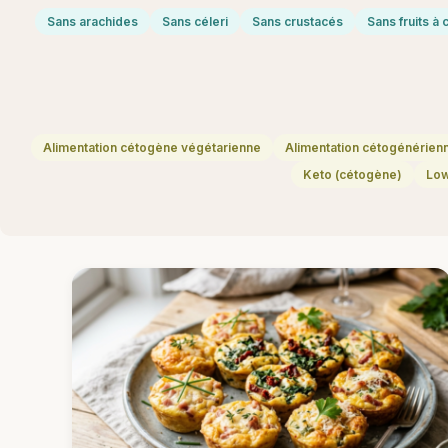
Sans arachides
Sans céleri
Sans crustacés
Sans fruits à
Alimentation cétogène végétarienne
Alimentation cétogénérien
Keto (cétogène)
Lo