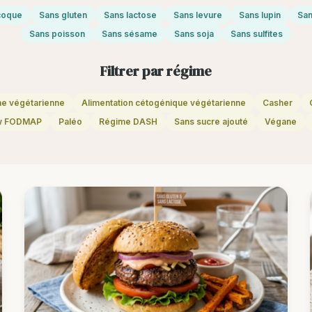
 coque
Sans gluten
Sans lactose
Sans levure
Sans lupin
San
Sans poisson
Sans sésame
Sans soja
Sans sulfites
Filtrer par régime
ne végétarienne
Alimentation cétogénique végétarienne
Casher
w FODMAP
Paléo
Régime DASH
Sans sucre ajouté
Végane