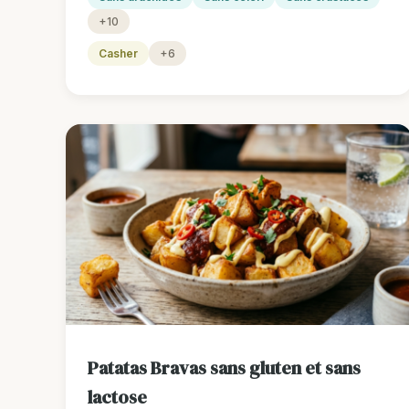
+10
Casher
+6
Patatas Bravas sans gluten et sans
lactose