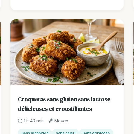
Croquetas sans gluten sans lactose
délicieuses et croustillantes
1 h 40 min
Moyen
Sans arachides
Sans céleri
Sans crustacés