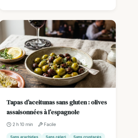
Tapas d’aceitunas sans gluten : olives
assaisonnées à l’espagnole
2 h 10 min
Facile
Sans arachides
Sans céleri
Sans crustacés