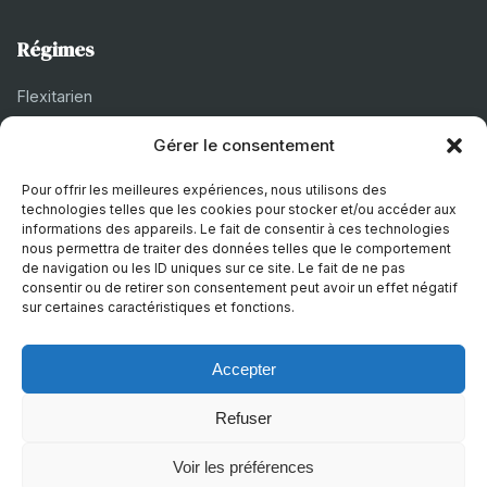
Régimes
Flexitarien
Halal
Gérer le consentement
Casher
Pour offrir les meilleures expériences, nous utilisons des
Végétarien
technologies telles que les cookies pour stocker et/ou accéder aux
informations des appareils. Le fait de consentir à ces technologies
nous permettra de traiter des données telles que le comportement
de navigation ou les ID uniques sur ce site. Le fait de ne pas
À propos
consentir ou de retirer son consentement peut avoir un effet négatif
sur certaines caractéristiques et fonctions.
Mentions légales
Politique de confidentialité
Accepter
Politique de cookies
Refuser
Voir les préférences