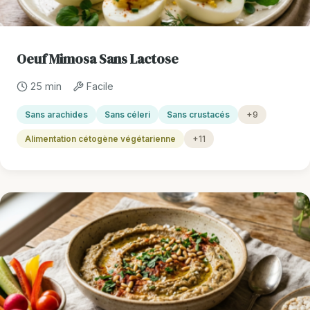
Oeuf Mimosa Sans Lactose
25 min
Facile
Sans arachides
Sans céleri
Sans crustacés
+9
Alimentation cétogène végétarienne
+11