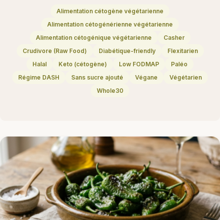
Alimentation cétogène végétarienne
Alimentation cétogénérienne végétarienne
Alimentation cétogénique végétarienne
Casher
Crudivore (Raw Food)
Diabétique-friendly
Flexitarien
Halal
Keto (cétogène)
Low FODMAP
Paléo
Régime DASH
Sans sucre ajouté
Végane
Végétarien
Whole30