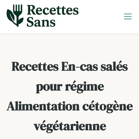
Aller
au
contenu
Recettes En-cas salés
pour régime
Alimentation cétogène
végétarienne