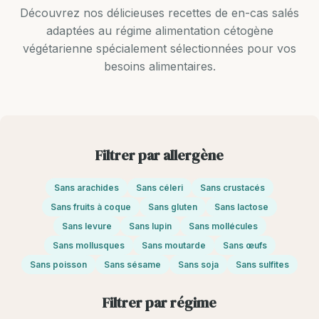
Découvrez nos délicieuses recettes de en-cas salés
adaptées au régime alimentation cétogène
végétarienne spécialement sélectionnées pour vos
besoins alimentaires.
Filtrer par allergène
Sans arachides
Sans céleri
Sans crustacés
Sans fruits à coque
Sans gluten
Sans lactose
Sans levure
Sans lupin
Sans mollécules
Sans mollusques
Sans moutarde
Sans œufs
Sans poisson
Sans sésame
Sans soja
Sans sulfites
Filtrer par régime